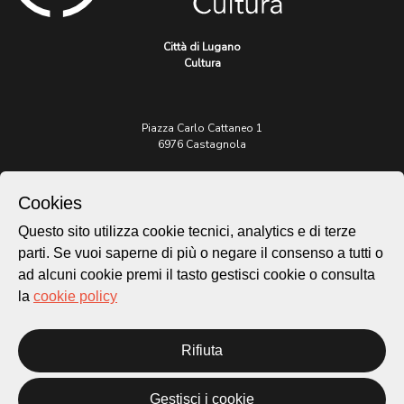
Città di Lugano
Cultura
Piazza Carlo Cattaneo 1
6976 Castagnola
Archivio Lugano © 2026
Cookies
Per informazioni:
Questo sito utilizza cookie tecnici, analytics e di terze
patrimonio@lugano.ch
t. +41 58 866 68 50
parti. Se vuoi saperne di più o negare il consenso a tutti o
ad alcuni cookie premi il tasto gestisci cookie o consulta
Sito istituzionale:
la
cookie policy
lugano.ch
Cookie policy
Rifiuta
Privacy Policy
Credits
Gestisci i cookie
Homepage