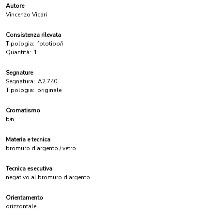
Autore
Vincenzo Vicari
Consistenza rilevata
Tipologia:
fototipo/i
Quantità:
1
Segnature
Segnatura:
A2 740
Tipologia:
originale
Cromatismo
b/n
Materia e tecnica
bromuro d'argento / vetro
Tecnica esecutiva
negativo al bromuro d'argento
Orientamento
orizzontale