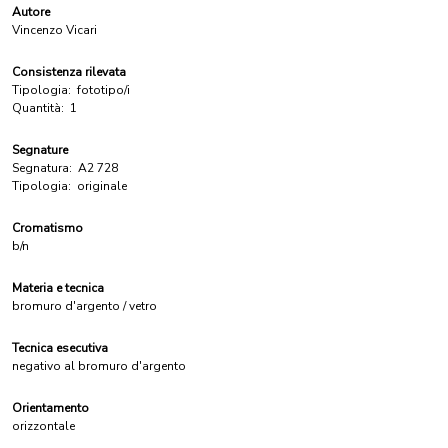
Autore
Vincenzo Vicari
Consistenza rilevata
Tipologia:
fototipo/i
Quantità:
1
Segnature
Segnatura:
A2 728
Tipologia:
originale
Cromatismo
b/n
Materia e tecnica
bromuro d'argento / vetro
Tecnica esecutiva
negativo al bromuro d'argento
Orientamento
orizzontale