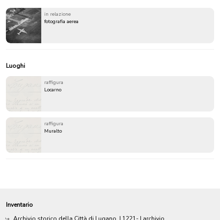
in relazione
fotografia aerea
Luoghi
raffigura
Locarno
raffigura
Muralto
Inventario
Archivio storico della Città di Lugano
|
1221-
| archivio