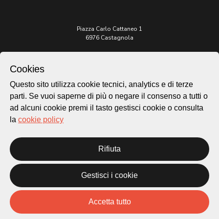
Piazza Carlo Cattaneo 1
6976 Castagnola
Archivio Lugano © 2026
Cookies
Per informazioni:
Questo sito utilizza cookie tecnici, analytics e di terze
patrimonio@lugano.ch
t. +41 58 866 68 50
parti. Se vuoi saperne di più o negare il consenso a tutti o
ad alcuni cookie premi il tasto gestisci cookie o consulta
Sito istituzionale:
la
cookie policy
lugano.ch
Cookie policy
Rifiuta
Privacy Policy
Credits
Gestisci i cookie
Homepage
Temi
Mappa
Accetta tutto
Storie
Novità