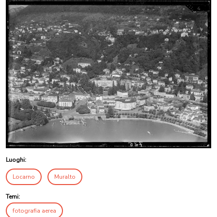
Luoghi:
Locarno
Muralto
Temi:
fotografia aerea