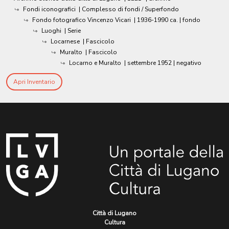
Fondi iconografici
| Complesso di fondi / Superfondo
Fondo fotografico Vincenzo Vicari
|
1936-1990 ca.
| fondo
Luoghi
| Serie
Locarnese
| Fascicolo
Muralto
| Fascicolo
Locarno e Muralto
|
settembre 1952
| negativo
Apri Inventario
Città di Lugano
Cultura