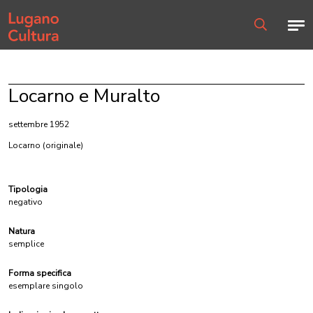
Home page
Men
Ricerca
Locarno e Muralto
settembre 1952
Locarno
(originale)
Tipologia
negativo
Natura
semplice
Forma specifica
esemplare singolo