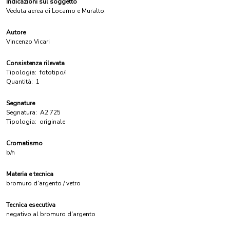
Indicazioni sul soggetto
Veduta aerea di Locarno e Muralto.
Autore
Vincenzo Vicari
Consistenza rilevata
Tipologia:
fototipo/i
Quantità:
1
Segnature
Segnatura:
A2 725
Tipologia:
originale
Cromatismo
b/n
Materia e tecnica
bromuro d'argento / vetro
Tecnica esecutiva
negativo al bromuro d'argento