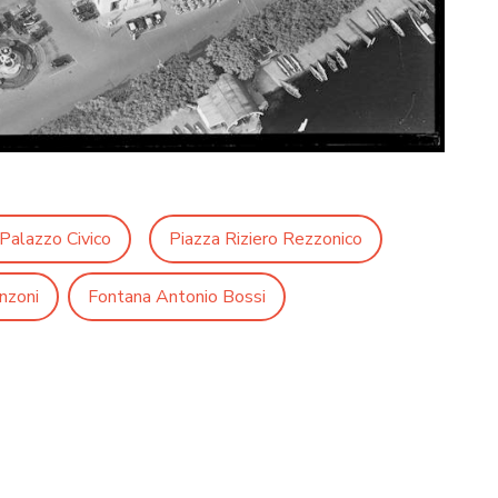
 Palazzo Civico
Piazza Riziero Rezzonico
nzoni
Fontana Antonio Bossi