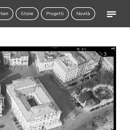
Menu
tieri
Storie
Progetti
Novità