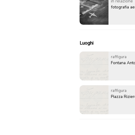
in relazione
fotografia a
Luoghi
raffigura
Fontana Anto
raffigura
Piazza Rizie