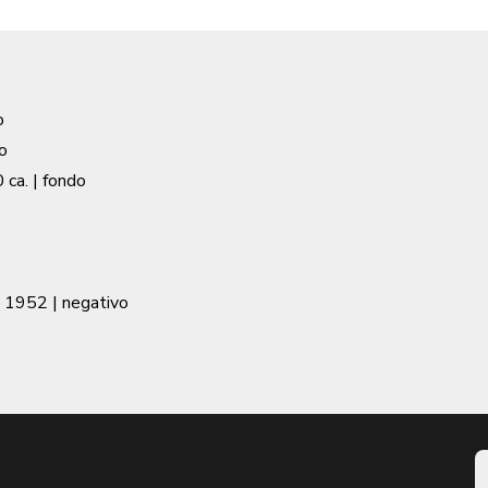
o
o
 ca.
| fondo
o 1952
| negativo