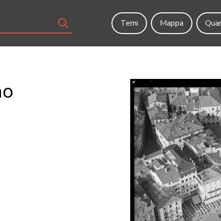
Temi
Mappa
Quar
no