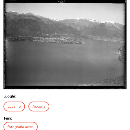
Luoghi:
Locarno
Ascona
Temi:
fotografia aerea