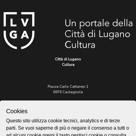
Città di Lugano
Cultura
Piazza Carlo Cattaneo 1
6976 Castagnola
Archivio Lugano © 2026
Cookies
Per informazioni:
Questo sito utilizza cookie tecnici, analytics e di terze
patrimonio@lugano.ch
t. +41 58 866 68 50
parti. Se vuoi saperne di più o negare il consenso a tutti o
ad alcuni cookie premi il tasto gestisci cookie o consulta