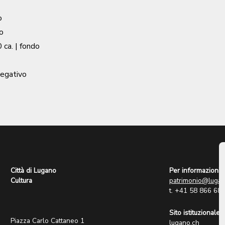
o
o
 ca.
| fondo
negativo
Città di Lugano
Per informazioni:
Cultura
patrimonio@lugan
t. +41 58 866 68
Sito istituzionale:
Piazza Carlo Cattaneo 1
lugano.ch