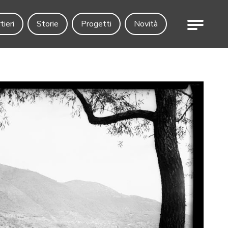
Menu
tieri
Storie
Progetti
Novità