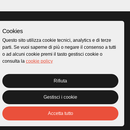
Cookies
Homepage
Questo sito utilizza cookie tecnici, analytics e di terze
o.ch
Temi
parti. Se vuoi saperne di più o negare il consenso a tutti
 50
Mappa
o ad alcuni cookie premi il tasto gestisci cookie o
Storie
consulta la
cookie policy
Novità
Progetti
Rifiuta
Gestisci i cookie
rivacy Policy
Credits
Accetta tutto