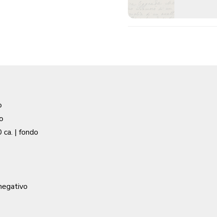
o
o
 ca.
| fondo
 negativo