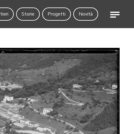
Menu
tieri
Storie
Progetti
Novità