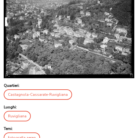
Quartieri:
Castagnola-Cassarate-Ruvigliana
Luoghi:
Ruvigliana
Temi:
fotografia aerea