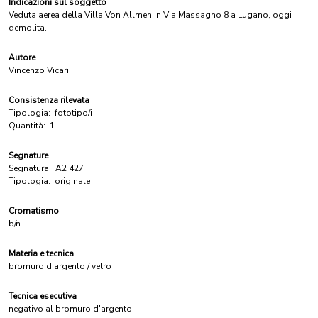
Indicazioni sul soggetto
Veduta aerea della Villa Von Allmen in Via Massagno 8 a Lugano, oggi
demolita.
Autore
Vincenzo Vicari
Consistenza rilevata
Tipologia:
fototipo/i
Quantità:
1
Segnature
Segnatura:
A2 427
Tipologia:
originale
Cromatismo
b/n
Materia e tecnica
bromuro d'argento / vetro
Tecnica esecutiva
negativo al bromuro d'argento