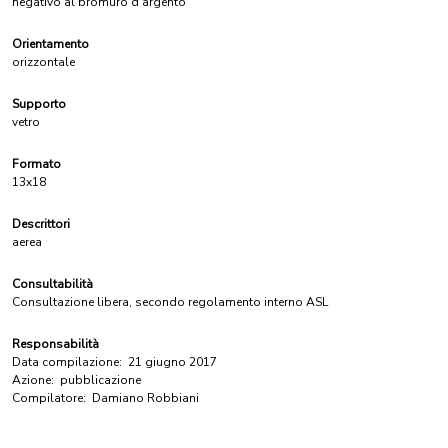
negativo al bromuro d'argento
Orientamento
orizzontale
Supporto
vetro
Formato
13x18
Descrittori
aerea
Consultabilità
Consultazione libera, secondo regolamento interno ASL
Responsabilità
Data compilazione:
21 giugno 2017
Azione:
pubblicazione
Compilatore:
Damiano Robbiani