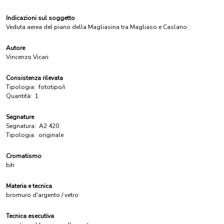
Indicazioni sul soggetto
Veduta aerea del piano della Magliasina tra Magliaso e Caslano.
Autore
Vincenzo Vicari
Consistenza rilevata
Tipologia:
fototipo/i
Quantità:
1
Segnature
Segnatura:
A2 420
Tipologia:
originale
Cromatismo
b/n
Materia e tecnica
bromuro d'argento / vetro
Tecnica esecutiva