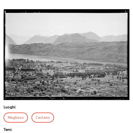
Luoghi:
Magliaso
Caslano
Temi: