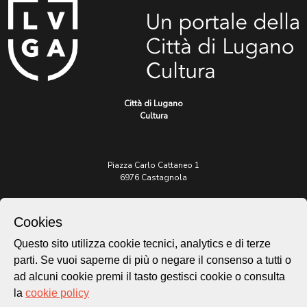
Città di Lugano
Cultura
Piazza Carlo Cattaneo 1
6976 Castagnola
Archivio Lugano © 2026
Cookies
Per informazioni:
Questo sito utilizza cookie tecnici, analytics e di terze
patrimonio@lugano.ch
t. +41 58 866 68 50
parti. Se vuoi saperne di più o negare il consenso a tutti o
ad alcuni cookie premi il tasto gestisci cookie o consulta
Sito istituzionale:
la
cookie policy
lugano.ch