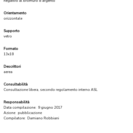
negativo al bromuro d'argento
Orientamento
orizzontale
Supporto
vetro
Formato
13x18
Descrittori
aerea
Consultabilità
Consultazione libera, secondo regolamento interno ASL
Responsabilità
Data compilazione:
9 giugno 2017
Azione:
pubblicazione
Compilatore:
Damiano Robbiani