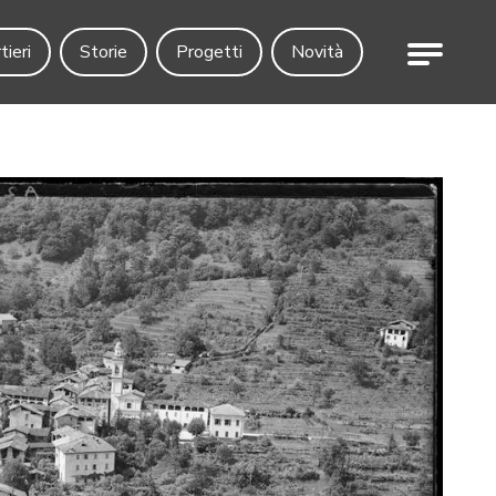
Menu
tieri
Storie
Progetti
Novità