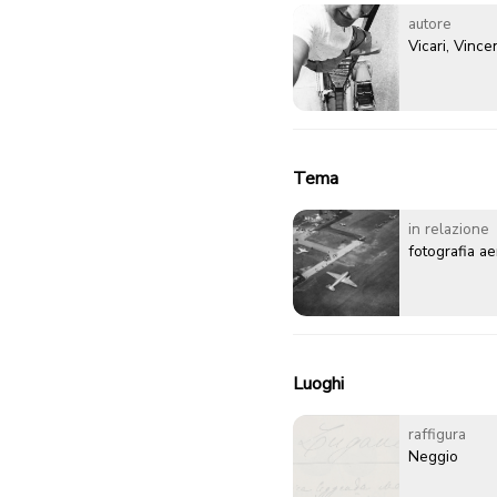
autore
Vicari, Vinc
Tema
in relazione
fotografia a
Luoghi
raffigura
Neggio