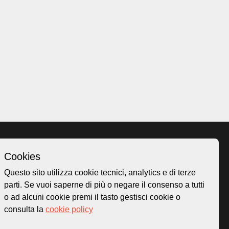
Cookies
Homepage
Questo sito utilizza cookie tecnici, analytics e di terze
o.ch
Temi
parti. Se vuoi saperne di più o negare il consenso a tutti
 50
Mappa
o ad alcuni cookie premi il tasto gestisci cookie o
Storie
consulta la
cookie policy
Novità
Progetti