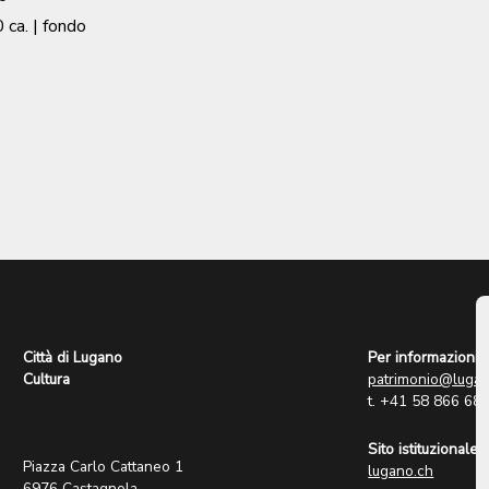
 ca.
| fondo
Città di Lugano
Per informazioni:
Cultura
patrimonio@lugan
t. +41 58 866 68
Sito istituzionale:
Piazza Carlo Cattaneo 1
lugano.ch
6976 Castagnola