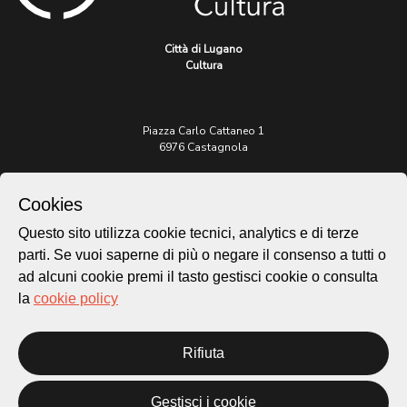
Città di Lugano
Cultura
Piazza Carlo Cattaneo 1
6976 Castagnola
Archivio Lugano © 2026
Cookies
Per informazioni:
Questo sito utilizza cookie tecnici, analytics e di terze
patrimonio@lugano.ch
t. +41 58 866 68 50
parti. Se vuoi saperne di più o negare il consenso a tutti o
ad alcuni cookie premi il tasto gestisci cookie o consulta
Sito istituzionale:
la
cookie policy
lugano.ch
Cookie policy
Rifiuta
Privacy Policy
Credits
Gestisci i cookie
Homepage