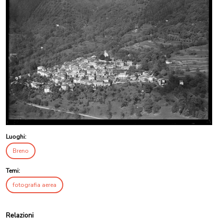
Luoghi:
Breno
Temi:
fotografia aerea
Relazioni