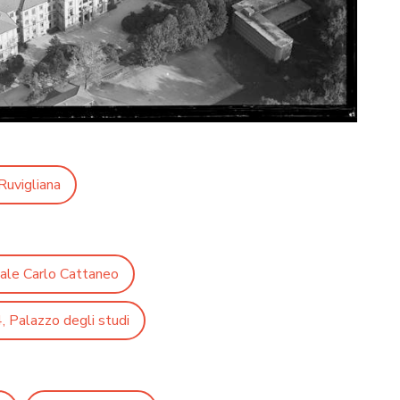
Ruvigliana
iale Carlo Cattaneo
, Palazzo degli studi