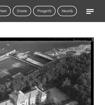
Menu
tieri
Storie
Progetti
Novità