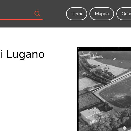
Temi
Mappa
Quar
di Lugano