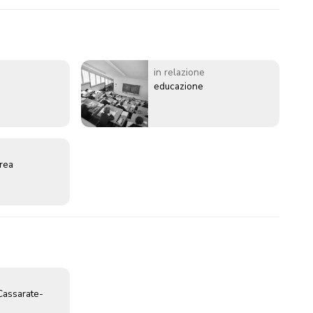
in relazione
educazione
erea
Cassarate-