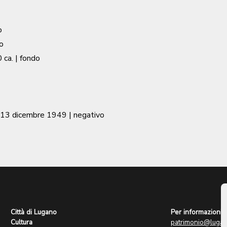
o
o
 ca.
| fondo
13 dicembre 1949
| negativo
Città di Lugano
Per informazioni:
Cultura
patrimonio@lugan