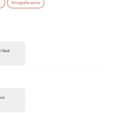
t
fotografia aerea
i Studi
enzo