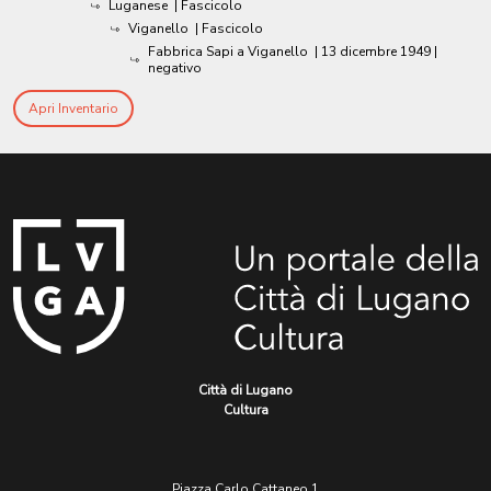
Luganese
| Fascicolo
Viganello
| Fascicolo
Fabbrica Sapi a Viganello
|
13 dicembre 1949
|
negativo
Apri Inventario
Città di Lugano
Cultura
Piazza Carlo Cattaneo 1