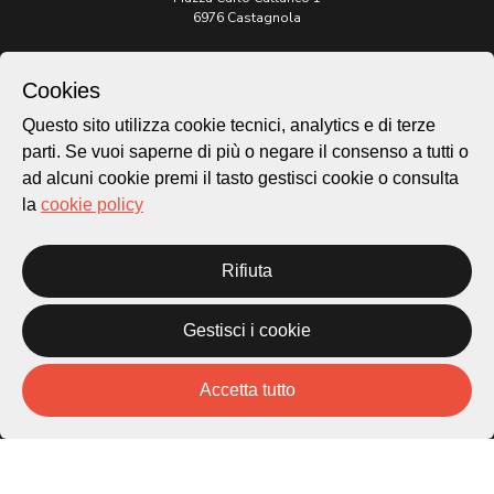
6976 Castagnola
Archivio Lugano © 2026
Cookies
Per informazioni:
patrimonio@lugano.ch
Questo sito utilizza cookie tecnici, analytics e di terze
t. +41 58 866 68 50
parti. Se vuoi saperne di più o negare il consenso a tutti o
ad alcuni cookie premi il tasto gestisci cookie o consulta
Sito istituzionale:
lugano.ch
la
cookie policy
Cookie policy
Rifiuta
Privacy Policy
Credits
Homepage
Gestisci i cookie
Temi
Mappa
Accetta tutto
Storie
Novità
Progetti