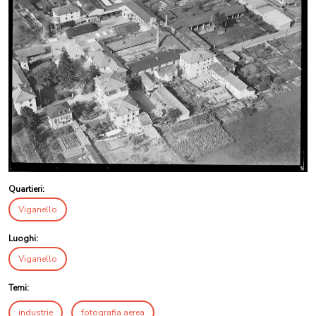
Quartieri:
Viganello
Luoghi:
Viganello
Temi:
industrie
fotografia aerea