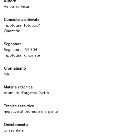
Autore
Vincenzo Vicari
Consistenza rilevata
Tipologia:
fototipo/i
Quantità:
1
Segnature
Segnatura:
A2 304
Tipologia:
originale
Cromatismo
b/n
Materia e tecnica
bromuro d'argento / vetro
Tecnica esecutiva
negativo al bromuro d'argento
Orientamento
orizzontale