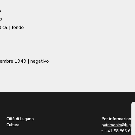
o
o
 ca.
| fondo
cembre 1949
| negativo
Città di Lugano
Per informazioni:
Cultura
patrimonio@lugan
t. +41 58 866 68