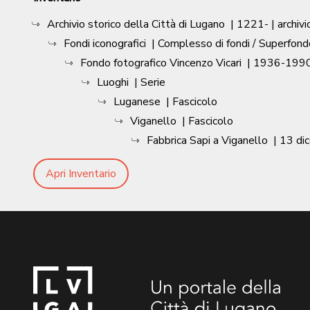
Archivio storico della Città di Lugano
|
1221-
| archivi
Fondi iconografici
| Complesso di fondi / Superfond
Fondo fotografico Vincenzo Vicari
|
1936-1990
Luoghi
| Serie
Luganese
| Fascicolo
Viganello
| Fascicolo
Fabbrica Sapi a Viganello
|
13 di
Apri Inventario