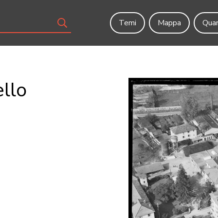
Temi
Mappa
Quar
ello