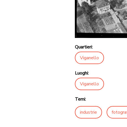
Quartieri:
Viganello
Luoghi:
Viganello
Temi:
industrie
fotogra