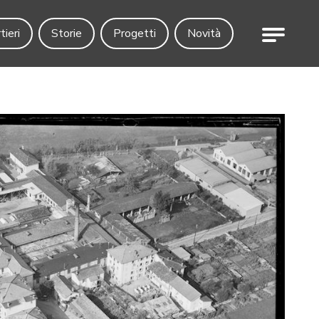
Menu
tieri
Storie
Progetti
Novità