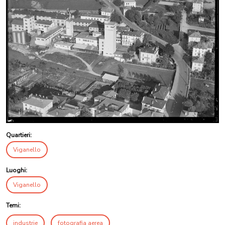
Quartieri:
Viganello
Luoghi:
Viganello
Temi:
industrie
fotografia aerea