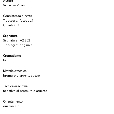
Autore
Vincenzo Vicari
Consistenza rilevata
Tipologia:
fototipo/i
Quantità:
1
Segnature
Segnatura:
A2 302
Tipologia:
originale
Cromatismo
b/n
Materia e tecnica
bromuro d'argento / vetro
Tecnica esecutiva
negativo al bromuro d'argento
Orientamento
orizzontale