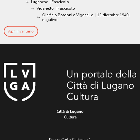
Luganese
| Fascicolo
Viganello
| Fascicolo
Oleificio Bordoni a Viganello
|
13 dicembre 1949
|
negativo
Apri Inventario
Città di Lugano
Cultura
Piazza Carlo Cattaneo 1