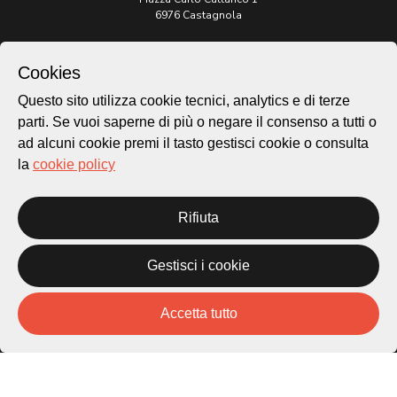
6976 Castagnola
Archivio Lugano © 2026
Cookies
Per informazioni:
patrimonio@lugano.ch
Questo sito utilizza cookie tecnici, analytics e di terze
t. +41 58 866 68 50
parti. Se vuoi saperne di più o negare il consenso a tutti o
ad alcuni cookie premi il tasto gestisci cookie o consulta
Sito istituzionale:
lugano.ch
la
cookie policy
Cookie policy
Rifiuta
Privacy Policy
Credits
Homepage
Gestisci i cookie
Temi
Mappa
Accetta tutto
Storie
Novità
Progetti