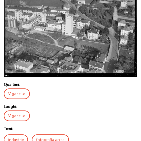
Quartieri:
Viganello
Luoghi:
Viganello
Temi:
industrie
fotografia aerea