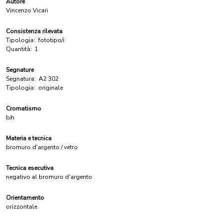
Autore
Vincenzo Vicari
Consistenza rilevata
Tipologia:
fototipo/i
Quantità:
1
Segnature
Segnatura:
A2 302
Tipologia:
originale
Cromatismo
b/n
Materia e tecnica
bromuro d'argento / vetro
Tecnica esecutiva
negativo al bromuro d'argento
Orientamento
orizzontale