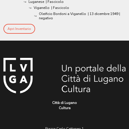
Luganese
| Fascicolo
Viganello
| Fascicolo
Oleificio Bordoni a Viganello
|
13 dicembre 1949
|
negativo
Apri Inventario
Città di Lugano
Cultura
Piazza Carlo Cattaneo 1