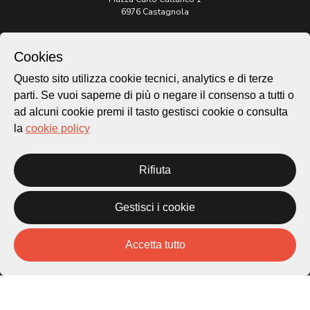
6976 Castagnola
Archivio Lugano © 2026
Cookies
Per informazioni:
patrimonio@lugano.ch
Questo sito utilizza cookie tecnici, analytics e di terze
t. +41 58 866 68 50
parti. Se vuoi saperne di più o negare il consenso a tutti o
ad alcuni cookie premi il tasto gestisci cookie o consulta
Sito istituzionale:
lugano.ch
la
cookie policy
Cookie policy
Rifiuta
Privacy Policy
Credits
Homepage
Gestisci i cookie
Temi
Mappa
Accetta tutto
Storie
Novità
Progetti