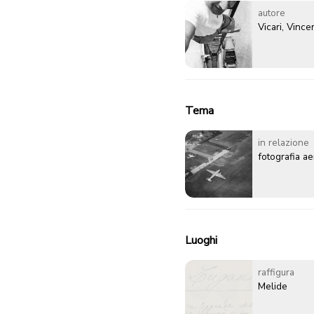
autore
Vicari, Vinc
Tema
in relazione
fotografia a
Luoghi
raffigura
Melide