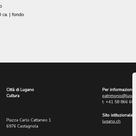
o
 ca.
| fondo
Città di Lugano
Per informazioni:
Cultura
patrimonio@lugan
t. +41 58 866 68
Sito istituzionale:
Piazza Carlo Cattaneo 1
lugano.ch
6976 Castagnola