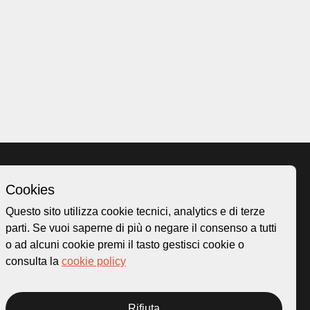
Cookies
Homepage
Questo sito utilizza cookie tecnici, analytics e di terze
o.ch
Temi
parti. Se vuoi saperne di più o negare il consenso a tutti
 50
Mappa
o ad alcuni cookie premi il tasto gestisci cookie o
Storie
consulta la
cookie policy
Novità
Progetti
Rifiuta