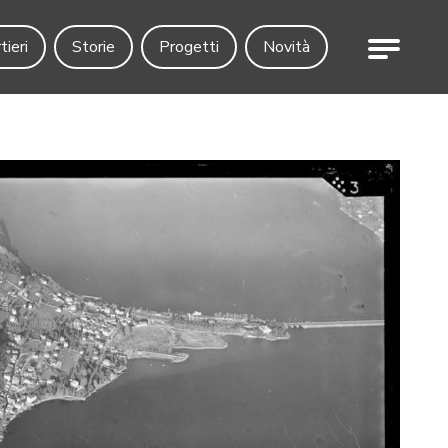
Menu
tieri
Storie
Progetti
Novità