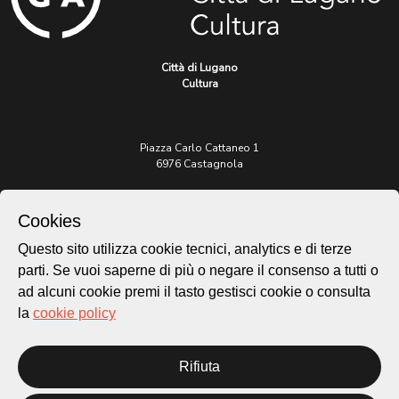
Città di Lugano
Cultura
Piazza Carlo Cattaneo 1
6976 Castagnola
Archivio Lugano © 2026
Cookies
Per informazioni:
Questo sito utilizza cookie tecnici, analytics e di terze
patrimonio@lugano.ch
t. +41 58 866 68 50
parti. Se vuoi saperne di più o negare il consenso a tutti o
ad alcuni cookie premi il tasto gestisci cookie o consulta
Sito istituzionale:
la
cookie policy
lugano.ch
Cookie policy
Rifiuta
Privacy Policy
Credits