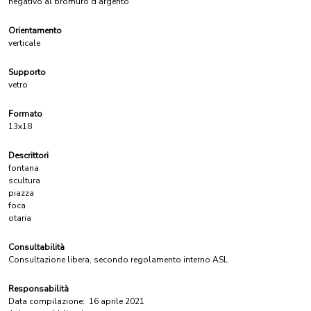
negativo al bromuro d'argento
Orientamento
verticale
Supporto
vetro
Formato
13x18
Descrittori
fontana
scultura
piazza
foca
otaria
Consultabilità
Consultazione libera, secondo regolamento interno ASL
Responsabilità
Data compilazione:
16 aprile 2021