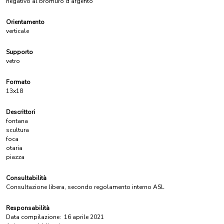
negativo al bromuro d'argento
Orientamento
verticale
Supporto
vetro
Formato
13x18
Descrittori
fontana
scultura
foca
otaria
piazza
Consultabilità
Consultazione libera, secondo regolamento interno ASL
Responsabilità
Data compilazione:
16 aprile 2021