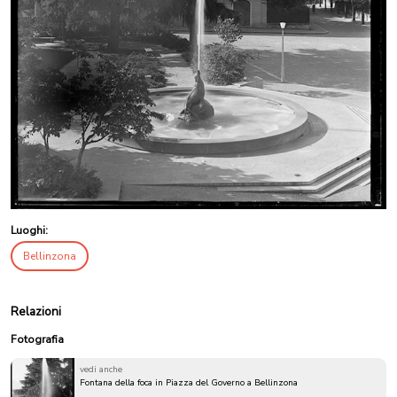
Luoghi:
Bellinzona
Relazioni
Fotografia
vedi anche
Fontana della foca in Piazza del Governo a Bellinzona