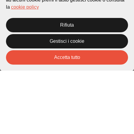
Città di Lugano
la
cookie policy
Cultura
Rifiuta
Piazza Carlo Cattaneo 1
6976 Castagnola
Gestisci i cookie
Archivio Lugano © 2026
Accetta tutto
Per informazioni:
patrimonio@lugano.ch
t. +41 58 866 68 50
Sito istituzionale:
lugano.ch
Cookie policy
Privacy Policy
Credits
Homepage
Temi