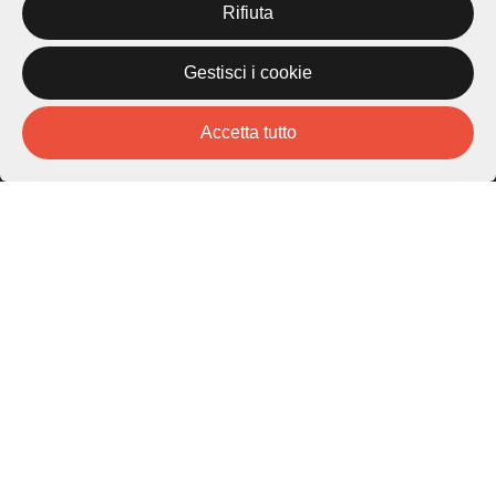
Rifiuta
Piazza Carlo Cattaneo 1
6976 Castagnola
Gestisci i cookie
Archivio Lugano © 2026
Accetta tutto
Per informazioni:
patrimonio@lugano.ch
t. +41 58 866 68 50
Sito istituzionale:
lugano.ch
Cookie policy
Privacy Policy
Credits
Homepage
Temi
Mappa
Storie
Novità
Progetti