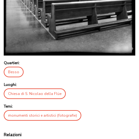
Quartieri:
Besso
Luoghi:
Chiesa di S. Nicolao della Flüe
Temi:
monumenti storici e artistici (fotografie)
Relazioni