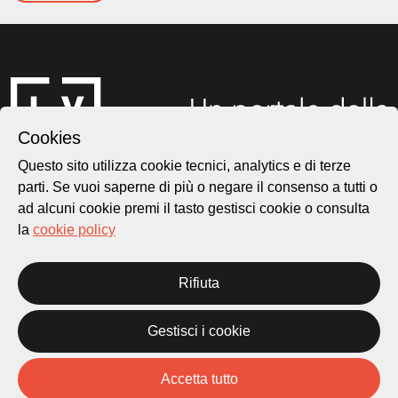
Cookies
Questo sito utilizza cookie tecnici, analytics e di terze
parti. Se vuoi saperne di più o negare il consenso a tutti o
ad alcuni cookie premi il tasto gestisci cookie o consulta
Città di Lugano
la
cookie policy
Cultura
Rifiuta
Piazza Carlo Cattaneo 1
6976 Castagnola
Gestisci i cookie
Archivio Lugano © 2026
Accetta tutto
Per informazioni:
patrimonio@lugano.ch