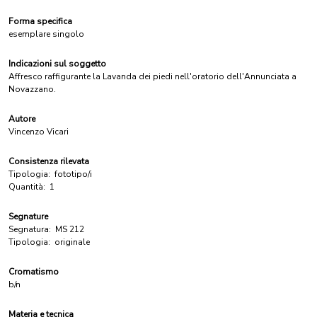
Forma specifica
esemplare singolo
Indicazioni sul soggetto
Affresco raffigurante la Lavanda dei piedi nell'oratorio dell'Annunciata a
Novazzano.
Autore
Vincenzo Vicari
Consistenza rilevata
Tipologia:
fototipo/i
Quantità:
1
Segnature
Segnatura:
MS 212
Tipologia:
originale
Cromatismo
b/n
Materia e tecnica