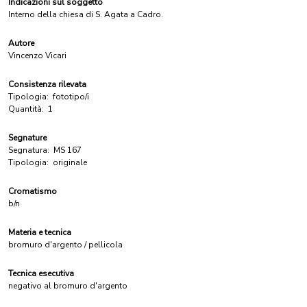
Indicazioni sul soggetto
Interno della chiesa di S. Agata a Cadro.
Autore
Vincenzo Vicari
Consistenza rilevata
Tipologia:
fototipo/i
Quantità:
1
Segnature
Segnatura:
MS 167
Tipologia:
originale
Cromatismo
b/n
Materia e tecnica
bromuro d'argento / pellicola
Tecnica esecutiva
negativo al bromuro d'argento