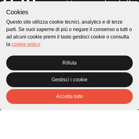
Cookies
Questo sito utilizza cookie tecnici, analytics e di terze
parti. Se vuoi saperne di più o negare il consenso a tutti o
ad alcuni cookie premi il tasto gestisci cookie o consulta
Città di Lugano
la
cookie policy
Cultura
Rifiuta
Piazza Carlo Cattaneo 1
6976 Castagnola
Gestisci i cookie
Archivio Lugano © 2026
Accetta tutto
Per informazioni:
patrimonio@lugano.ch
t. +41 58 866 68 50
Sito istituzionale:
lugano.ch