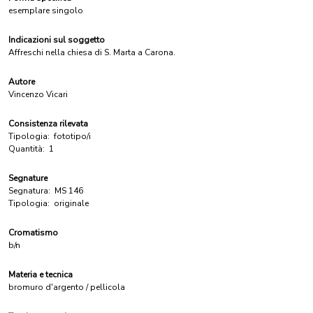
esemplare singolo
Indicazioni sul soggetto
Affreschi nella chiesa di S. Marta a Carona.
Autore
Vincenzo Vicari
Consistenza rilevata
Tipologia:
fototipo/i
Quantità:
1
Segnature
Segnatura:
MS 146
Tipologia:
originale
Cromatismo
b/n
Materia e tecnica
bromuro d'argento / pellicola