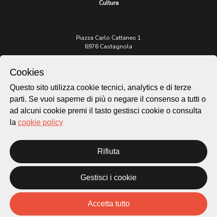
Cultura
Piazza Carlo Cattaneo 1
6976 Castagnola
Archivio Lugano © 2026
Cookies
Per informazioni:
Questo sito utilizza cookie tecnici, analytics e di terze
patrimonio@lugano.ch
parti. Se vuoi saperne di più o negare il consenso a tutti o
t. +41 58 866 68 50
ad alcuni cookie premi il tasto gestisci cookie o consulta
Sito istituzionale:
la
cookie policy
lugano.ch
Cookie policy
Rifiuta
Privacy Policy
Credits
Gestisci i cookie
Homepage
Temi
Mappa
Accetta tutto
Storie