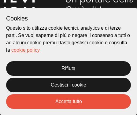
Cookies
Questo sito utilizza cookie tecnici, analytics e di terze
parti. Se vuoi saperne di più o negare il consenso a tutti o
Città di Lugano
Cultura
ad alcuni cookie premi il tasto gestisci cookie o consulta
la
cookie policy
Piazza Carlo Cattaneo 1
Rifiuta
6976 Castagnola
Archivio Lugano © 2026
Gestisci i cookie
Per informazioni:
patrimonio@lugano.ch
Accetta tutto
t. +41 58 866 68 50
Sito istituzionale:
lugano.ch
Cookie policy