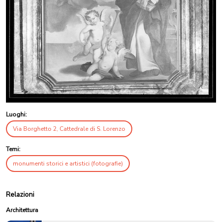
Luoghi:
Via Borghetto 2, Cattedrale di S. Lorenzo
Temi:
monumenti storici e artistici (fotografie)
Relazioni
Architettura