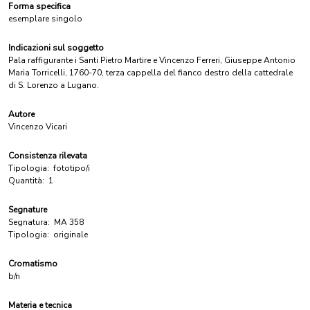
Forma specifica
esemplare singolo
Indicazioni sul soggetto
Pala raffigurante i Santi Pietro Martire e Vincenzo Ferreri, Giuseppe Antonio
Maria Torricelli, 1760-70, terza cappella del fianco destro della cattedrale
di S. Lorenzo a Lugano.
Autore
Vincenzo Vicari
Consistenza rilevata
Tipologia:
fototipo/i
Quantità:
1
Segnature
Segnatura:
MA 358
Tipologia:
originale
Cromatismo
b/n
Materia e tecnica