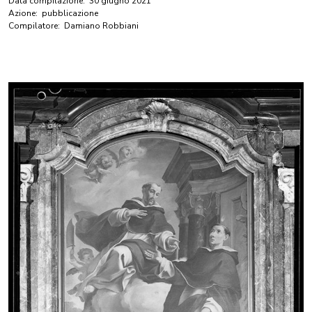
Data compilazione:
30 giugno 2021
Azione:
pubblicazione
Compilatore:
Damiano Robbiani