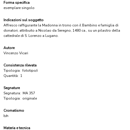
Forma specifica
esemplare singolo
Indicazioni sul soggetto
Affresco raffigurante la Madonna in trono con il Bambino e famiglia di
donatori, attribuito a Nicolao da Seregno, 1480 ca., su un pilastro della
cattedrale di S. Lorenzo a Lugano.
Autore
Vincenzo Vicari
Consistenza rilevata
Tipologia:
fototipo/i
Quantità:
1
Segnature
Segnatura:
MA 357
Tipologia:
originale
Cromatismo
b/n
Materia e tecnica