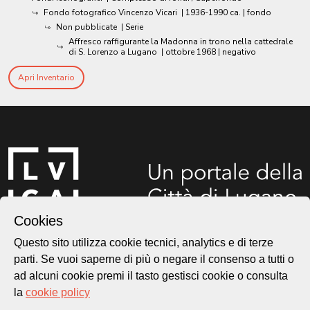
Fondo fotografico Vincenzo Vicari
|
1936-1990 ca.
| fondo
Non pubblicate
| Serie
Affresco raffigurante la Madonna in trono nella cattedrale
di S. Lorenzo a Lugano
|
ottobre 1968
| negativo
Apri Inventario
Cookies
Questo sito utilizza cookie tecnici, analytics e di terze
Città di Lugano
parti. Se vuoi saperne di più o negare il consenso a tutti o
Cultura
ad alcuni cookie premi il tasto gestisci cookie o consulta
la
cookie policy