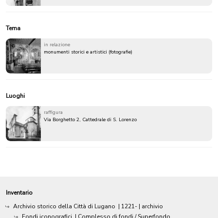
Tema
in relazione
monumenti storici e artistici (fotografie)
Luoghi
raffigura
Via Borghetto 2, Cattedrale di S. Lorenzo
Inventario
Archivio storico della Città di Lugano
|
1221-
| archivio
Fondi iconografici
| Complesso di fondi / Superfondo