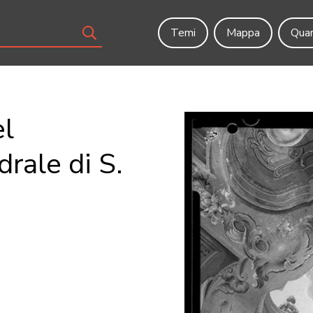
Temi
Mappa
Quar
el
drale di S.