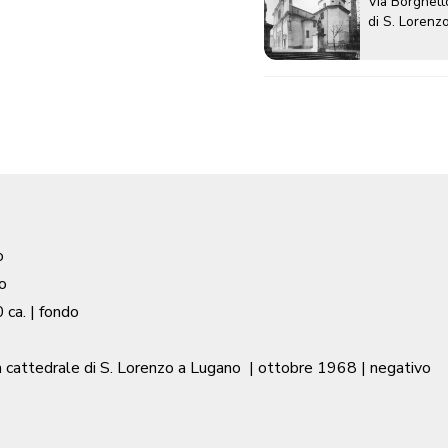
Via Borghett
di S. Lorenz
o
o
 ca.
| fondo
a cattedrale di S. Lorenzo a Lugano
|
ottobre 1968
| negativo