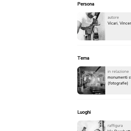
Persona
autore
Vicari, Vinc
Tema
in relazione
monumenti sto
(fotografie)
Luoghi
raffigura