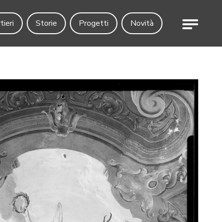
Menu
tieri
Storie
Progetti
Novità