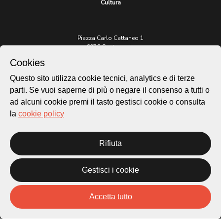
Cultura
Piazza Carlo Cattaneo 1
6976 Castagnola
Cookies
Archivio Lugano © 2026
Questo sito utilizza cookie tecnici, analytics e di terze
Per informazioni:
parti. Se vuoi saperne di più o negare il consenso a tutti o
patrimonio@lugano.ch
ad alcuni cookie premi il tasto gestisci cookie o consulta
t. +41 58 866 68 50
la
cookie policy
Sito istituzionale:
lugano.ch
Rifiuta
Cookie policy
Privacy Policy
Gestisci i cookie
Credits
Homepage
Temi
Accetta tutto
Mappa
Storie