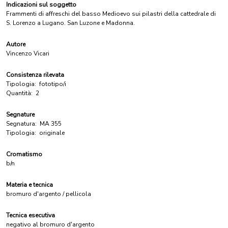
Indicazioni sul soggetto
Frammenti di affreschi del basso Medioevo sui pilastri della cattedrale di
S. Lorenzo a Lugano. San Luzone e Madonna.
Autore
Vincenzo Vicari
Consistenza rilevata
Tipologia:
fototipo/i
Quantità:
2
Segnature
Segnatura:
MA 355
Tipologia:
originale
Cromatismo
b/n
Materia e tecnica
bromuro d'argento / pellicola
Tecnica esecutiva
negativo al bromuro d'argento