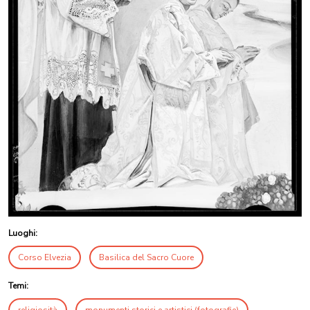
Luoghi:
Corso Elvezia
Basilica del Sacro Cuore
Temi:
religiosità
monumenti storici e artistici (fotografie)