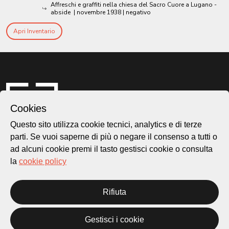
Affreschi e graffiti nella chiesa del Sacro Cuore a Lugano -
abside
|
novembre 1938
| negativo
Apri Inventario
Cookies
Questo sito utilizza cookie tecnici, analytics e di terze
parti. Se vuoi saperne di più o negare il consenso a tutti o
ad alcuni cookie premi il tasto gestisci cookie o consulta
la
cookie policy
Città di Lugano
Cultura
Rifiuta
Piazza Carlo Cattaneo 1
6976 Castagnola
Gestisci i cookie