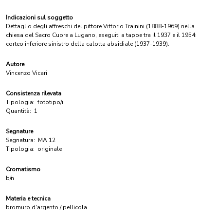
Indicazioni sul soggetto
Dettaglio degli affreschi del pittore Vittorio Trainini (1888-1969) nella
chiesa del Sacro Cuore a Lugano, eseguiti a tappe tra il 1937 e il 1954:
corteo inferiore sinistro della calotta absidiale (1937-1939).
Autore
Vincenzo Vicari
Consistenza rilevata
Tipologia:
fototipo/i
Quantità:
1
Segnature
Segnatura:
MA 12
Tipologia:
originale
Cromatismo
b/n
Materia e tecnica
bromuro d'argento / pellicola