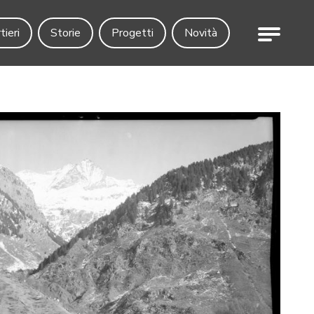
Menu
tieri
Storie
Progetti
Novità