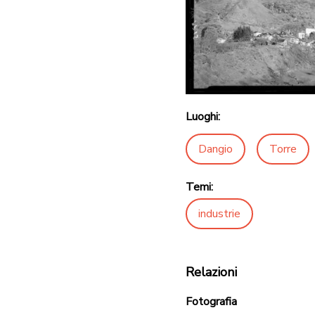
Luoghi:
Dangio
Torre
Temi:
industrie
Relazioni
Fotografia