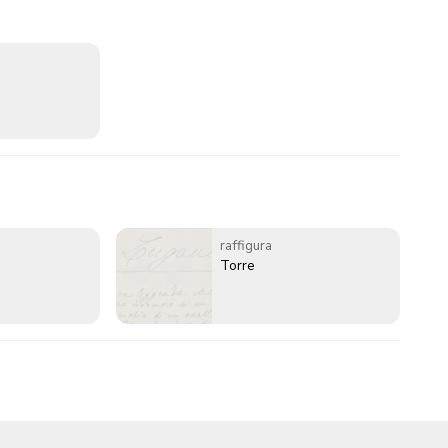
raffigura
Torre