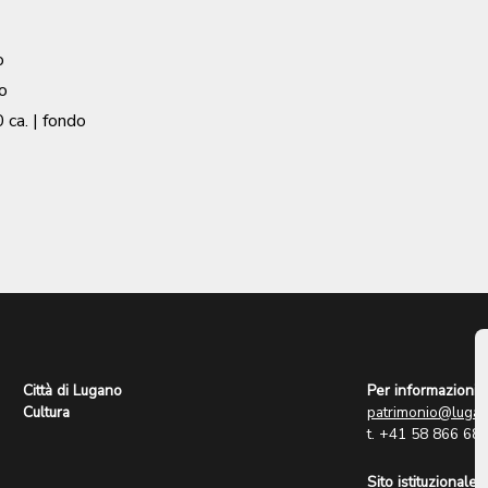
o
o
 ca.
| fondo
Città di Lugano
Per informazioni:
Cultura
patrimonio@lugan
t. +41 58 866 68
Sito istituzionale: