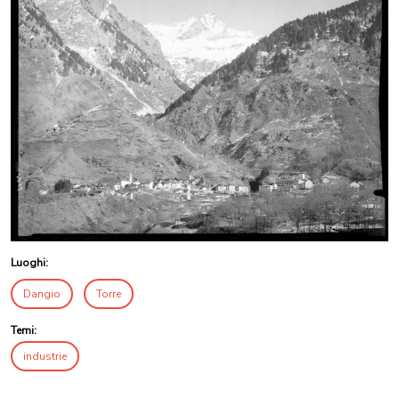
Luoghi:
Dangio
Torre
Temi:
industrie