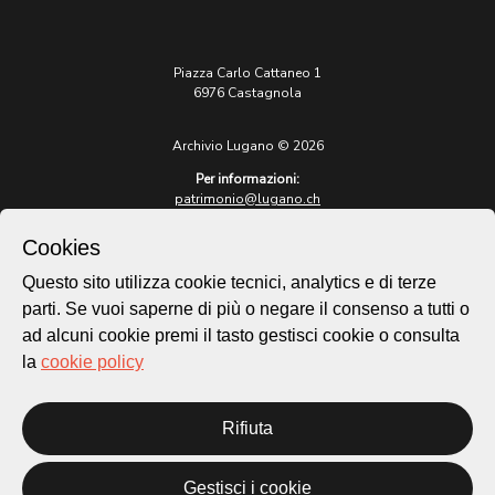
Piazza Carlo Cattaneo 1
6976 Castagnola
Archivio Lugano © 2026
Per informazioni:
patrimonio@lugano.ch
t. +41 58 866 68 50
Cookies
Sito istituzionale:
lugano.ch
Questo sito utilizza cookie tecnici, analytics e di terze
parti. Se vuoi saperne di più o negare il consenso a tutti o
Cookie policy
ad alcuni cookie premi il tasto gestisci cookie o consulta
Privacy Policy
la
cookie policy
Credits
Homepage
Temi
Rifiuta
Mappa
Storie
Gestisci i cookie