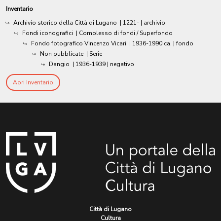
Inventario
Archivio storico della Città di Lugano
|
1221-
| archivio
Fondi iconografici
| Complesso di fondi / Superfondo
Fondo fotografico Vincenzo Vicari
|
1936-1990 ca.
| fondo
Non pubblicate
| Serie
Dangio
|
1936-1939
| negativo
Apri Inventario
Città di Lugano
Cultura