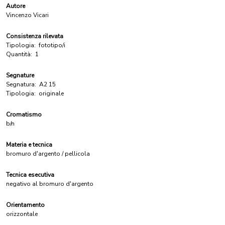
Autore
Vincenzo Vicari
Consistenza rilevata
Tipologia:
fototipo/i
Quantità:
1
Segnature
Segnatura:
A2 15
Tipologia:
originale
Cromatismo
b/n
Materia e tecnica
bromuro d'argento / pellicola
Tecnica esecutiva
negativo al bromuro d'argento
Orientamento
orizzontale