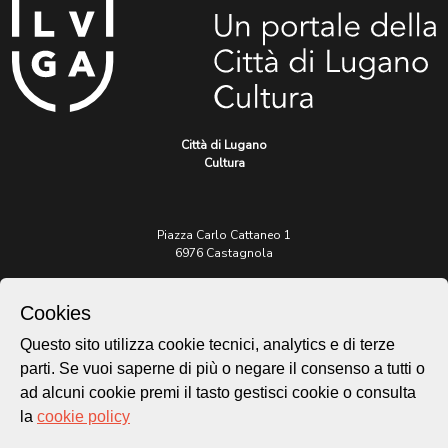
Città di Lugano
Cultura
Piazza Carlo Cattaneo 1
6976 Castagnola
Archivio Lugano © 2026
Cookies
Per informazioni:
Questo sito utilizza cookie tecnici, analytics e di terze
patrimonio@lugano.ch
t. +41 58 866 68 50
parti. Se vuoi saperne di più o negare il consenso a tutti o
ad alcuni cookie premi il tasto gestisci cookie o consulta
Sito istituzionale:
la
cookie policy
lugano.ch