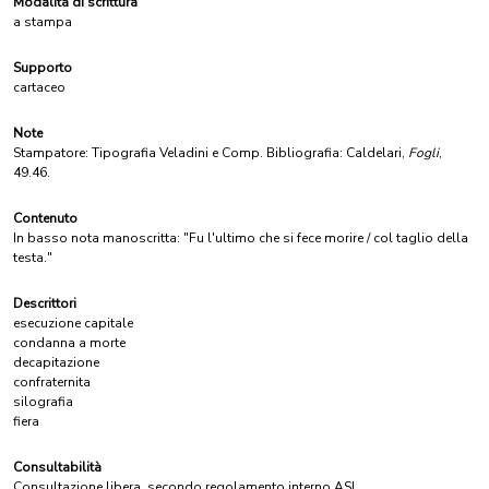
Modalità di scrittura
a stampa
Supporto
cartaceo
Note
Stampatore: Tipografia Veladini e Comp. Bibliografia: Caldelari,
Fogli
,
49.46.
Contenuto
In basso nota manoscritta: "Fu l'ultimo che si fece morire / col taglio della
testa."
Descrittori
esecuzione capitale
condanna a morte
decapitazione
confraternita
silografia
fiera
Consultabilità
Consultazione libera, secondo regolamento interno ASL