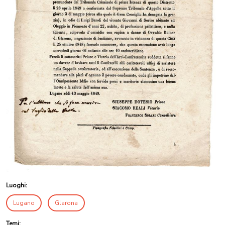
Luoghi:
Lugano
Glarona
Temi: