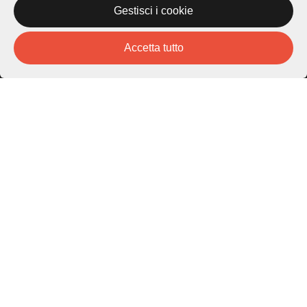
Gestisci i cookie
Piazza Carlo Cattaneo 1
6976 Castagnola
Accetta tutto
Archivio Lugano © 2026
Per informazioni:
patrimonio@lugano.ch
t. +41 58 866 68 50
Sito istituzionale:
lugano.ch
Cookie policy
Privacy Policy
Credits
Homepage
Temi
Mappa
Storie
Novità
Progetti