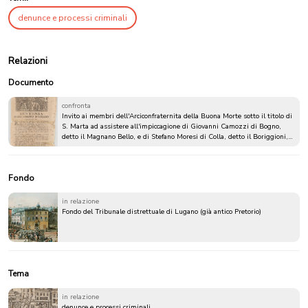
denunce e processi criminali
Relazioni
Documento
confronta
Invito ai membri dell'Arciconfraternita della Buona Morte sotto il titolo di
S. Marta ad assistere all'impiccagione di Giovanni Camozzi di Bogno,
detto il Magnano Bello, e di Stefano Moresi di Colla, detto il Boriggioni,
colpevoli dell'omicidio con rapina ai danni di Agostino Motterlini di
Brescia, detto Bergamasco
Fondo
in relazione
Fondo del Tribunale distrettuale di Lugano (già antico Pretorio)
Tema
in relazione
denunce e processi criminali