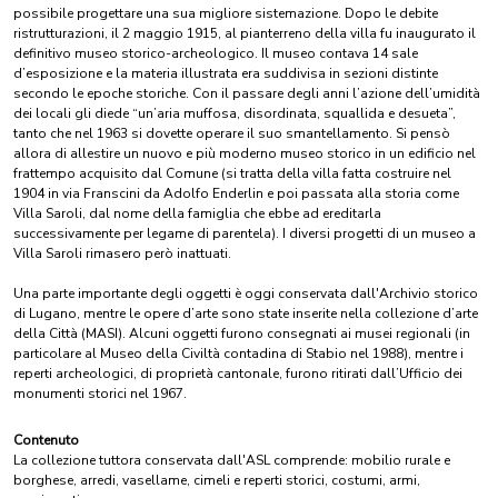
possibile progettare una sua migliore sistemazione. Dopo le debite
ristrutturazioni, il 2 maggio 1915, al pianterreno della villa fu inaugurato il
definitivo museo storico-archeologico. Il museo contava 14 sale
d’esposizione e la materia illustrata era suddivisa in sezioni distinte
secondo le epoche storiche. Con il passare degli anni l’azione dell’umidità
dei locali gli diede “un’aria muffosa, disordinata, squallida e desueta”,
tanto che nel 1963 si dovette operare il suo smantellamento. Si pensò
allora di allestire un nuovo e più moderno museo storico in un edificio nel
frattempo acquisito dal Comune (si tratta della villa fatta costruire nel
1904 in via Franscini da Adolfo Enderlin e poi passata alla storia come
Villa Saroli, dal nome della famiglia che ebbe ad ereditarla
successivamente per legame di parentela). I diversi progetti di un museo a
Villa Saroli rimasero però inattuati.
Una parte importante degli oggetti è oggi conservata dall'Archivio storico
di Lugano, mentre le opere d’arte sono state inserite nella collezione d’arte
della Città (MASI). Alcuni oggetti furono consegnati ai musei regionali (in
particolare al Museo della Civiltà contadina di Stabio nel 1988), mentre i
reperti archeologici, di proprietà cantonale, furono ritirati dall’Ufficio dei
monumenti storici nel 1967.
Contenuto
La collezione tuttora conservata dall'ASL comprende: mobilio rurale e
borghese, arredi, vasellame, cimeli e reperti storici, costumi, armi,