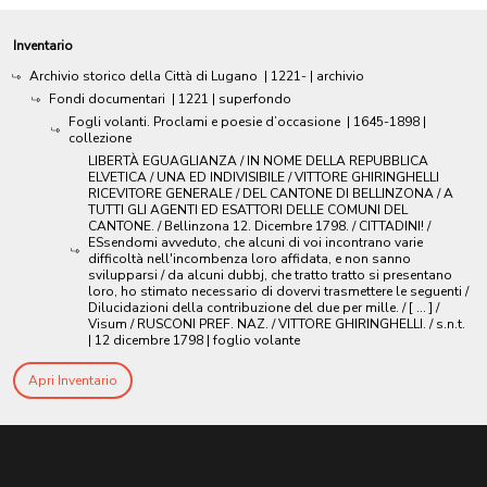
Inventario
Archivio storico della Città di Lugano
|
1221-
| archivio
Fondi documentari
|
1221
| superfondo
Fogli volanti. Proclami e poesie d’occasione
|
1645-1898
|
collezione
LIBERTÀ EGUAGLIANZA / IN NOME DELLA REPUBBLICA
ELVETICA / UNA ED INDIVISIBILE / VITTORE GHIRINGHELLI
RICEVITORE GENERALE / DEL CANTONE DI BELLINZONA / A
TUTTI GLI AGENTI ED ESATTORI DELLE COMUNI DEL
CANTONE. / Bellinzona 12. Dicembre 1798. / CITTADINI! /
ESsendomi avveduto, che alcuni di voi incontrano varie
difficoltà nell'incombenza loro affidata, e non sanno
svilupparsi / da alcuni dubbj, che tratto tratto si presentano
loro, ho stimato necessario di dovervi trasmettere le seguenti /
Dilucidazioni della contribuzione del due per mille. / [ ... ] /
Visum / RUSCONI PREF. NAZ. / VITTORE GHIRINGHELLI. / s.n.t.
|
12 dicembre 1798
| foglio volante
Apri Inventario