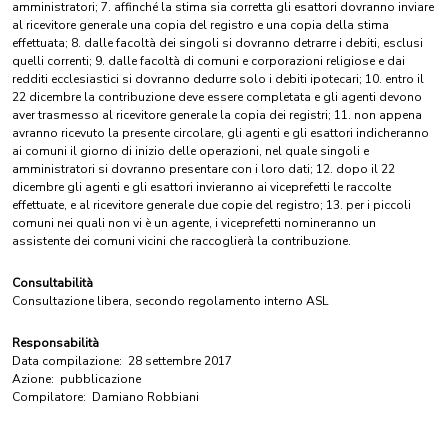
amministratori; 7. affinché la stima sia corretta gli esattori dovranno inviare
al ricevitore generale una copia del registro e una copia della stima
effettuata; 8. dalle facoltà dei singoli si dovranno detrarre i debiti, esclusi
quelli correnti; 9. dalle facoltà di comuni e corporazioni religiose e dai
redditi ecclesiastici si dovranno dedurre solo i debiti ipotecari; 10. entro il
22 dicembre la contribuzione deve essere completata e gli agenti devono
aver trasmesso al ricevitore generale la copia dei registri; 11. non appena
avranno ricevuto la presente circolare, gli agenti e gli esattori indicheranno
ai comuni il giorno di inizio delle operazioni, nel quale singoli e
amministratori si dovranno presentare con i loro dati; 12. dopo il 22
dicembre gli agenti e gli esattori invieranno ai viceprefetti le raccolte
effettuate, e al ricevitore generale due copie del registro; 13. per i piccoli
comuni nei quali non vi è un agente, i viceprefetti nomineranno un
assistente dei comuni vicini che raccoglierà la contribuzione.
Consultabilità
Consultazione libera, secondo regolamento interno ASL
Responsabilità
Data compilazione:
28 settembre 2017
Azione:
pubblicazione
Compilatore:
Damiano Robbiani