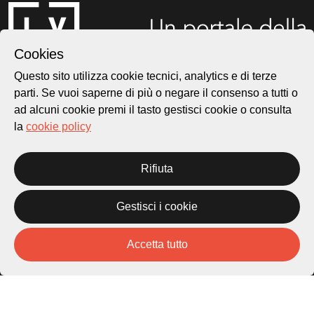
Cookies
Questo sito utilizza cookie tecnici, analytics e di terze
parti. Se vuoi saperne di più o negare il consenso a tutti o
ad alcuni cookie premi il tasto gestisci cookie o consulta
Città di Lugano
Cultura
la
cookie policy
Rifiuta
Piazza Carlo Cattaneo 1
6976 Castagnola
Gestisci i cookie
Archivio Lugano © 2026
Per informazioni:
Accetta tutto
patrimonio@lugano.ch
t. +41 58 866 68 50
Sito istituzionale:
lugano.ch