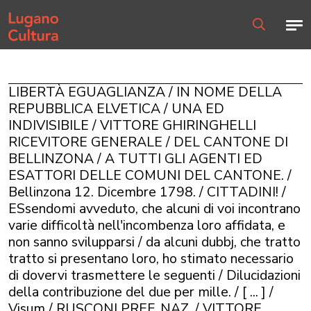
Home page
Men
Ricerca
LIBERTÀ EGUAGLIANZA / IN NOME DELLA
REPUBBLICA ELVETICA / UNA ED
INDIVISIBILE / VITTORE GHIRINGHELLI
RICEVITORE GENERALE / DEL CANTONE DI
BELLINZONA / A TUTTI GLI AGENTI ED
ESATTORI DELLE COMUNI DEL CANTONE. /
Bellinzona 12. Dicembre 1798. / CITTADINI! /
ESsendomi avveduto, che alcuni di voi incontrano
varie difficoltà nell'incombenza loro affidata, e
non sanno svilupparsi / da alcuni dubbj, che tratto
tratto si presentano loro, ho stimato necessario
di dovervi trasmettere le seguenti / Dilucidazioni
della contribuzione del due per mille. / [ ... ] /
Visum / RUSCONI PREF. NAZ. / VITTORE