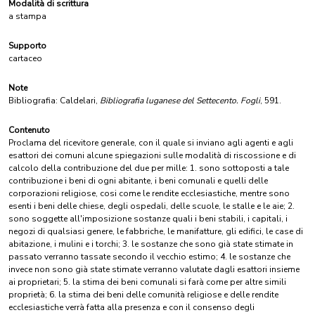
Modalità di scrittura
a stampa
Supporto
cartaceo
Note
Bibliografia: Caldelari,
Bibliografia luganese del Settecento. Fogli
, 591.
Contenuto
Proclama del ricevitore generale, con il quale si inviano agli agenti e agli
esattori dei comuni alcune spiegazioni sulle modalità di riscossione e di
calcolo della contribuzione del due per mille: 1. sono sottoposti a tale
contribuzione i beni di ogni abitante, i beni comunali e quelli delle
corporazioni religiose, cosi come le rendite ecclesiastiche, mentre sono
esenti i beni delle chiese, degli ospedali, delle scuole, le stalle e le aie; 2.
sono soggette all'imposizione sostanze quali i beni stabili, i capitali, i
negozi di qualsiasi genere, le fabbriche, le manifatture, gli edifici, le case di
abitazione, i mulini e i torchi; 3. le sostanze che sono già state stimate in
passato verranno tassate secondo il vecchio estimo; 4. le sostanze che
invece non sono già state stimate verranno valutate dagli esattori insieme
ai proprietari; 5. la stima dei beni comunali si farà come per altre simili
proprietà; 6. la stima dei beni delle comunità religiose e delle rendite
ecclesiastiche verrà fatta alla presenza e con il consenso degli