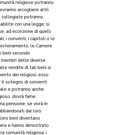
comunità religiose potranno
ovranno accogliere altri
tà collegiate potranno
bilite con una legge; si
se, ad eccezione di quelli
 i conventi, i capitoli o le
o sostenamento; le Camere
li beni secondo
ei membri delle diverse
le rendite di tali beni si
nto dei religiosi, esso
r il sotegno di conventi
orale e potranno anche
igioso, dovrà farne
na pensione, se vivrà in
 abbandonati dai loro
 loro beni diventano
zzera e hanno dimostrato
a comunità religiosa; i