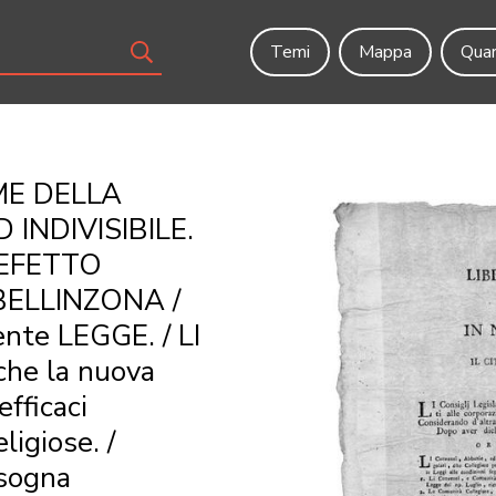
Temi
Mappa
Quar
ME DELLA
 INDIVISIBILE.
REFETTO
BELLINZONA /
ente LEGGE. / LI
 che la nuova
fficaci
ligiose. /
isogna