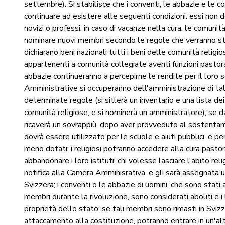
settembre). Si stabilisce che i conventi, le abbazie e le 
continuare ad esistere alle seguenti condizioni: essi non d
novizi o professi; in caso di vacanze nella cura, le comu­ni
nominare nuovi membri secondo le regole che verranno sta
dichiarano beni nazionali tutti i beni delle comunità religio
appartenenti a comunità collegiate aventi funzioni pastorali;
abbazie continueranno a percepirne le rendite per il lor
Amministrative si occuperanno dell'amministrazione di ta
determinate regole (si sitlerà un inventario e una lista d
comunità religiose, e si nominerà un amministratore); se dal
ricaverà un sovrappiù, dopo aver provveduto al sostentame
dovrà essere utilizzato per le scuole e aiuti pubblici, e pe
meno dotati; i religiosi potranno accedere alla cura past
abbandonare i loro istituti; chi volesse lasciare l'abito rel
notifica alla Camera Amminisrativa, e gli sarà assegnata u
Svizzera; i conventi o le abbazie di uomini, che sono stati
membri durante la rivoluzione, sono conside­rati aboliti e i
proprietà dello stato; se tali membri sono rimasti in Svi
attaccamento alla costituzione, potranno entrare in un'altr