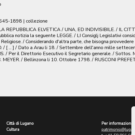
o
645-1898
| collezione
 REPUBBLICA ELVETICA / UNA, ED INDIVISIBILE. / IL C
a notizia la seguente LEGGE. / LI Consiglj Legislativi conside
oni Religiose. / Considerando d'altra parte, che bisogna provved
 [ ... ] / Dato a Arau li 18. / Settembre dell'anno mille settecen
/ Per il Direttorio Esecutivo il Segretario generale. / Sottos. 
 F. B. MEYER. / Bellinzona li 10. Ottobre 1798. / RUSCONI PREFET
Città di Lugano
Per informazioni:
Cultura
patrimonio@lugan