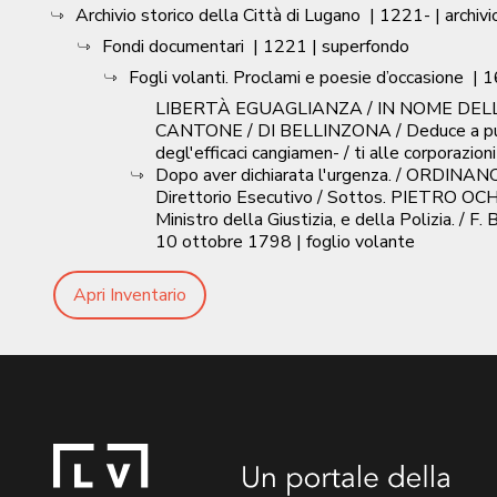
Archivio storico della Città di Lugano
|
1221-
| archivi
Fondi documentari
|
1221
| superfondo
Fogli volanti. Proclami e poesie d’occasione
|
1
LIBERTÀ EGUAGLIANZA / IN NOME DELLA
CANTONE / DI BELLINZONA / Deduce a pubblic
degl'efficaci cangiamen- / ti alle corporazi
Dopo aver dichiarata l'urgenza. / ORDINANO. /
Direttorio Esecutivo / Sottos. PIETRO OCHS. 
Ministro della Giustizia, e della Polizia. /
10 ottobre 1798
| foglio volante
Apri Inventario