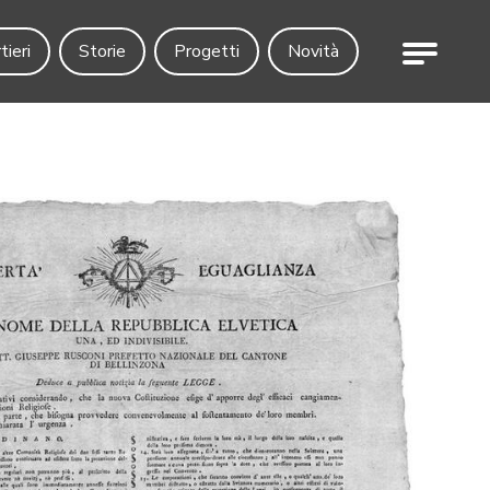
Menu
tieri
Storie
Progetti
Novità