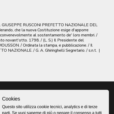
ITT. GIUSEPPE RUSCONI PREFETTO NAZIONALE DEL
rando, che la nuova Costituzione esige d'apporre
ere convenevolmente al sostenta­mento de' loro membri. /
to novant'otto. 1798. / (L. S.) Il Presidente del
MOUSSON. / Ordinata la stampa, e pubblicazione. / Il
TO NAZIONALE. / G. A. Ghiringhelli Segretario. / s.n.t.
|
Cookies
Homepage
Questo sito utilizza cookie tecnici, analytics e di terze
o.ch
Temi
parti. Se vuoi saperne di più o negare il consenso a tutti