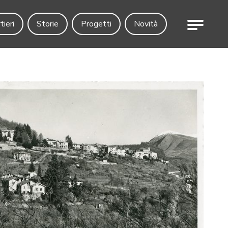
Menu
tieri
Storie
Progetti
Novità