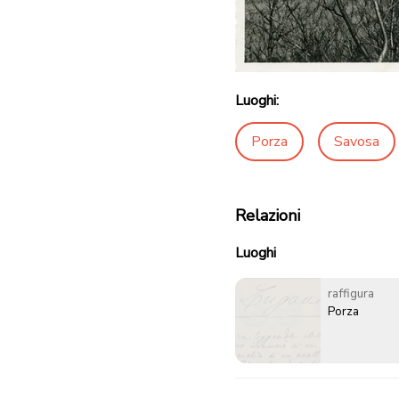
Luoghi:
Porza
Savosa
Relazioni
Luoghi
raffigura
Porza