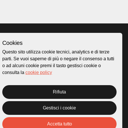
Cookies
Homepage
Questo sito utilizza cookie tecnici, analytics e di terze
o.ch
Temi
parti. Se vuoi saperne di più o negare il consenso a tutti
 50
Mappa
o ad alcuni cookie premi il tasto gestisci cookie o
Storie
consulta la
cookie policy
Novità
Progetti
Rifiuta
Gestisci i cookie
rivacy Policy
Credits
Accetta tutto