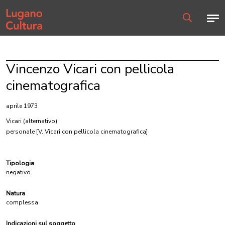
Home page
Men
Ricerca
Vincenzo Vicari con pellicola
cinematografica
aprile 1973
Vicari
(alternativo)
personale [V. Vicari con pellicola cinematografica]
Tipologia
negativo
Natura
complessa
Indicazioni sul soggetto