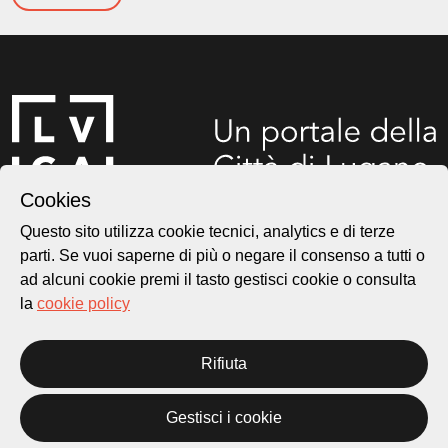
Cookies
Questo sito utilizza cookie tecnici, analytics e di terze
Città di Lugano
parti. Se vuoi saperne di più o negare il consenso a tutti o
Cultura
ad alcuni cookie premi il tasto gestisci cookie o consulta
la
cookie policy
Piazza Carlo Cattaneo 1
6976 Castagnola
Rifiuta
Archivio Lugano © 2026
Gestisci i cookie
Per informazioni: