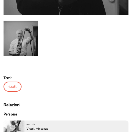
Temi:
ritratti
Relazioni
Persona
autore
Vicari, Vincenzo