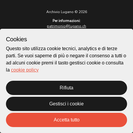
Archivio Lugano © 2026
Per informazioni:
patrimonio@lugano.ch
t. +41 58 866 68 50
Cookies
Sito istituzionale:
lugano.ch
Questo sito utilizza cookie tecnici, analytics e di terze
parti. Se vuoi saperne di più o negare il consenso a tutti o
Cookie policy
ad alcuni cookie premi il tasto gestisci cookie o consulta
Privacy Policy
la
cookie policy
Credits
Homepage
Temi
Rifiuta
Mappa
Storie
Gestisci i cookie
Novità
Progetti
Accetta tutto