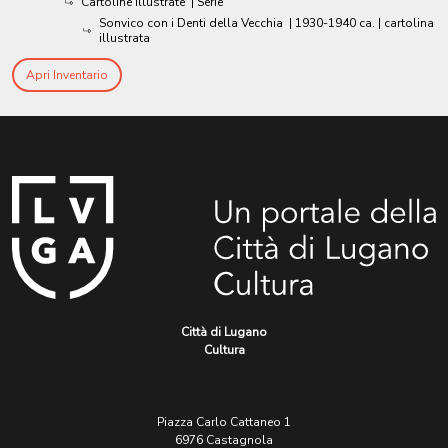
Cartoline illustrate
| Serie
Sonvico con i Denti della Vecchia
|
1930-1940 ca.
| cartolina
illustrata
Apri Inventario
Città di Lugano
Cultura
Piazza Carlo Cattaneo 1
6976 Castagnola