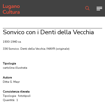
Home page
Men
Ricerca
Sonvico con i Denti della Vecchia
1930-1940 ca.
336 Sonvico. Denti della Vecchia / MAYR
(originale)
Tipologia
cartolina illustrata
Autore
Ditta G. Mayr
Consistenza rilevata
Tipologia:
fototipo/i
Quantità:
1