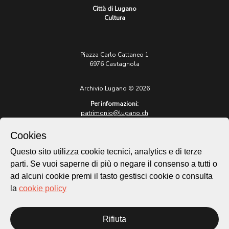
Città di Lugano
Cultura
Piazza Carlo Cattaneo 1
6976 Castagnola
Archivio Lugano © 2026
Per informazioni:
patrimonio@lugano.ch
t. +41 58 866 68 50
Cookies
Sito istituzionale:
lugano.ch
Questo sito utilizza cookie tecnici, analytics e di terze
parti. Se vuoi saperne di più o negare il consenso a tutti o
Cookie policy
ad alcuni cookie premi il tasto gestisci cookie o consulta
Privacy Policy
la
cookie policy
Credits
Homepage
Rifiuta
Temi