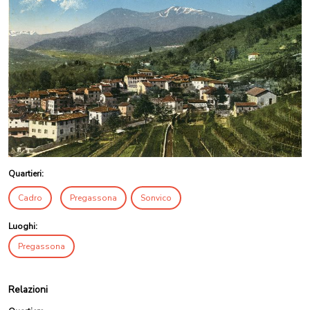
Quartieri:
Cadro
Pregassona
Sonvico
Luoghi:
Pregassona
Relazioni