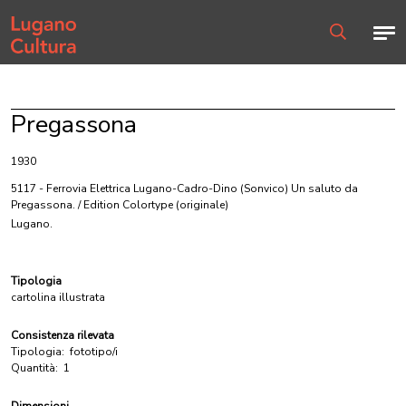
Home page
Men
Ricerca
Pregassona
1930
5117 - Ferrovia Elettrica Lugano-Cadro-Dino (Sonvico) Un saluto da
Pregassona. / Edition Colortype
(originale)
Lugano.
Tipologia
cartolina illustrata
Consistenza rilevata
Tipologia:
fototipo/i
Quantità:
1