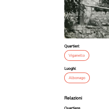
Quartieri:
Viganello
Luoghi:
Albonago
Relazioni
Quartiere