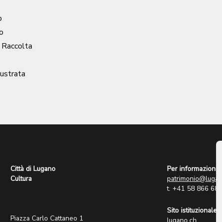
o
o
/ Raccolta
llustrata
Città di Lugano
Per informazioni:
Cultura
patrimonio@lugan
t. +41 58 866 68
Sito istituzionale:
Piazza Carlo Cattaneo 1
lugano.ch