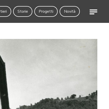
Menu
tieri
Storie
Progetti
Novità