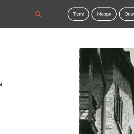
Temi
Mappa
Quar
e)