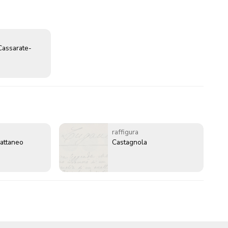
Cassarate-
raffigura
attaneo
Castagnola