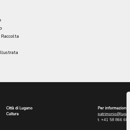
o
o
/ Raccolta
illustrata
Città di Lugano
Per informazioni:
Cultura
patrimonio@lugan
t. +41 58 866 68