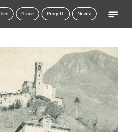
Menu
tieri
Storie
Progetti
Novità