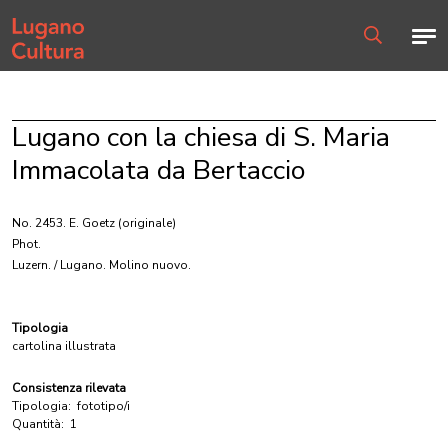
Home page
Men
Ricerca
Lugano con la chiesa di S. Maria
Immacolata da Bertaccio
No. 2453. E. Goetz
(originale)
Phot.
Luzern. / Lugano. Molino nuovo.
Tipologia
cartolina illustrata
Consistenza rilevata
Tipologia:
fototipo/i
Quantità:
1