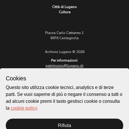
Città di Lugano
Cultura
Piazza Carlo Cattaneo 1
6976 Castagnola
Archivio Lugano © 2026
Per informazioni:
patrimonio@lugano.ch
t. +41 58 866 68 50
Cookies
Sito istituzionale:
lugano.ch
Questo sito utilizza cookie tecnici, analytics e di terze
parti. Se vuoi saperne di più o negare il consenso a tutti o
Cookie policy
ad alcuni cookie premi il tasto gestisci cookie o consulta
Privacy Policy
la
cookie policy
Credits
Homepage
Rifiuta
Temi