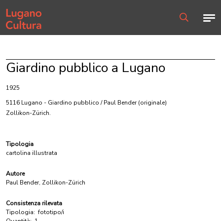
Home page
Men
Ricerca
Giardino pubblico a Lugano
1925
5116 Lugano - Giardino pubblico / Paul Bender
(originale)
Zollikon-Zürich.
Tipologia
cartolina illustrata
Autore
Paul Bender, Zollikon-Zürich
Consistenza rilevata
Tipologia:
fototipo/i