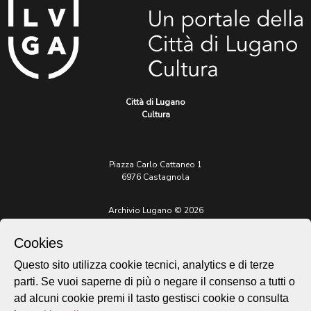
Città di Lugano
Cultura
Piazza Carlo Cattaneo 1
6976 Castagnola
Archivio Lugano © 2026
Per informazioni:
Cookies
patrimonio@lugano.ch
t. +41 58 866 68 50
Questo sito utilizza cookie tecnici, analytics e di terze
Sito istituzionale:
parti. Se vuoi saperne di più o negare il consenso a tutti o
lugano.ch
ad alcuni cookie premi il tasto gestisci cookie o consulta