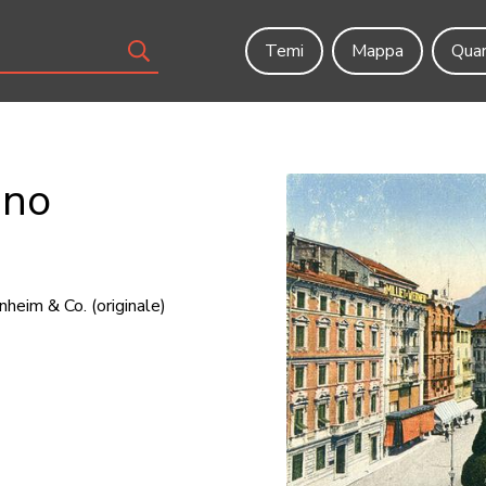
Temi
Mappa
Quar
ano
enheim & Co.
(originale)