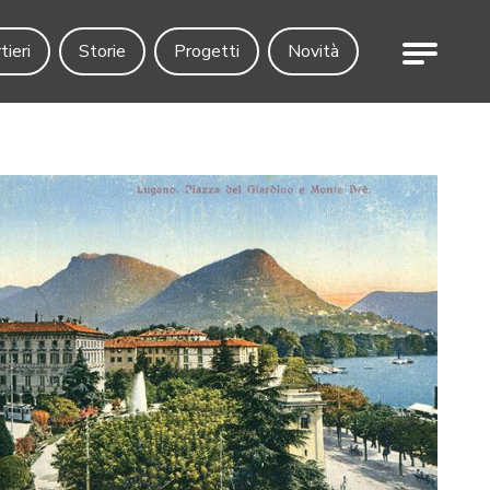
Menu
tieri
Storie
Progetti
Novità