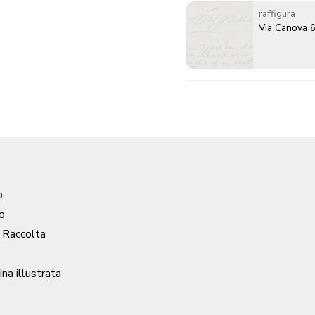
raffigura
Via Canova 
o
o
/ Raccolta
ina illustrata