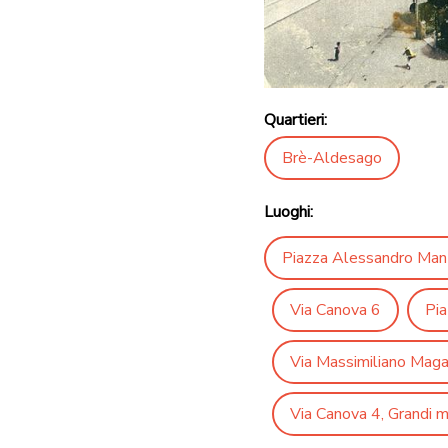
Quartieri:
Brè-Aldesago
Luoghi:
Piazza Alessandro Man
Via Canova 6
Pia
Via Massimiliano Magat
Via Canova 4, Grandi 