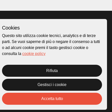
Cookies
Homepage
Questo sito utilizza cookie tecnici, analytics e di terze
o.ch
Temi
parti. Se vuoi saperne di più o negare il consenso a tutti
 50
Mappa
o ad alcuni cookie premi il tasto gestisci cookie o
Storie
consulta la
cookie policy
Novità
Progetti
Rifiuta
Gestisci i cookie
rivacy Policy
Credits
Accetta tutto