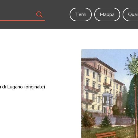
Temi
Mappa
Quar
i di Lugano
(originale)