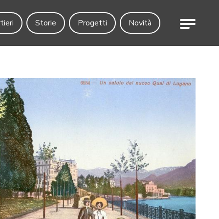
Menu
tieri
Storie
Progetti
Novità