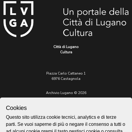
Città di Lugano
Cultura
Piazza Carlo Cattaneo 1
6976 Castagnola
Archivio Lugano © 2026
Per informazioni:
Cookies
patrimonio@lugano.ch
t. +41 58 866 68 50
Questo sito utilizza cookie tecnici, analytics e di terze
Sito istituzionale:
parti. Se vuoi saperne di più o negare il consenso a tutti o
lugano.ch
ad alcuni cookie premi il tasto gestisci cookie o consulta