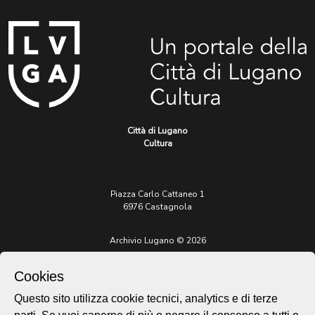
Città di Lugano
Cultura
Piazza Carlo Cattaneo 1
6976 Castagnola
Archivio Lugano © 2026
Per informazioni:
patrimonio@lugano.ch
Cookies
t. +41 58 866 68 50
Questo sito utilizza cookie tecnici, analytics e di terze
Sito istituzionale: